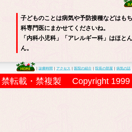
子どものことは病気や予防接種などはも
科専門医にまかせてくださいね。
「内科小児科」「アレルギー科」はほと
ん。
｜
診療時間
｜
アクセス
｜
医院の紹介
｜
院長の部屋
｜
病気の話
禁転載・禁複製 Copyright 1999 Senoh P