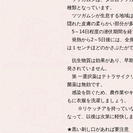
種類となっています。
ツツガムシが生息する地域は
隠れた皮膚の柔らかい部分が
5～14日程度の潜伏期間を経
発熱から2～5日後には、全
は１センチほどのかさぶた
抗生物質は効果があり、早期
発されていません。
第 一選択薬はテトラサイク
菌薬は無効です。
感染を防ぐため、農作業やキ
もに衣服を洗濯しましょう。
※リケッチアを持っていない
なって、以後は次第に軽快し
★黒い刺し口があれば要注意