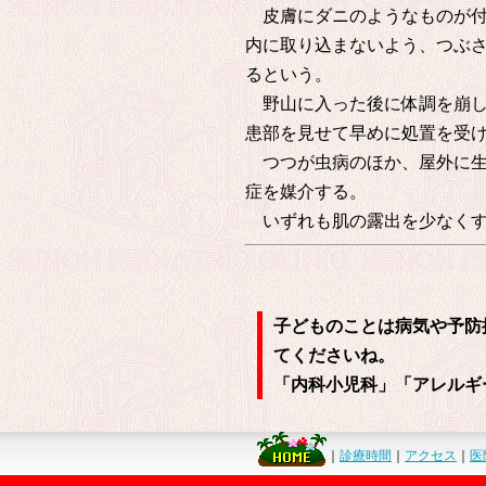
皮膚にダニのようなものが付
内に取り込まないよう、つぶ
るという。
野山に入った後に体調を崩し
患部を見せて早めに処置を受
つつが虫病のほか、屋外に生
症を媒介する。
いずれも肌の露出を少なくす
子どものことは病気や予防
てくださいね。
「内科小児科」「アレルギ
｜
診療時間
｜
アクセス
｜
医