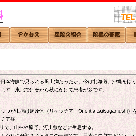
本海側で見られる風土病だったが、今は北海道、沖縄を除く全国
います。東北では春から秋にかけて患者が多です。
が虫病は病原体（リケッチア Orientia tsutsugamus
ッチア症
5ミリで、山林や原野、河川敷などに生息する。
ムシ科に分類されるダニの一種です。日本に生息するツツガムシ