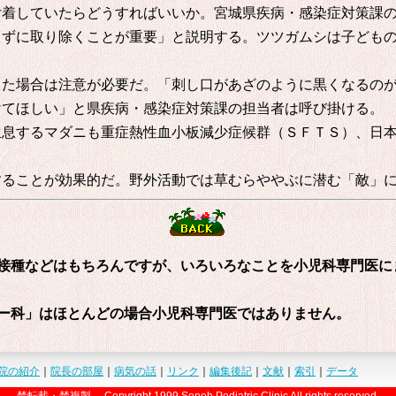
着していたらどうすればいいか。宮城県疾病・感染症対策課の
さずに取り除くことが重要」と説明する。ツツガムシは子ども
た場合は注意が必要だ。「刺し口があざのように黒くなるのが
けてほしい」と県疾病・感染症対策課の担当者は呼び掛ける。
息するマダニも重症熱性血小板減少症候群（ＳＦＴＳ）、日本
ることが効果的だ。野外活動では草むらややぶに潜む「敵」に
接種などはもちろんですが、いろいろなことを小児科専門医に
ー科」はほとんどの場合小児科専門医ではありません。
院の紹介
｜
院長の部屋
｜
病気の話
｜
リンク
｜
編集後記
｜
文献
｜
索引
｜
データ