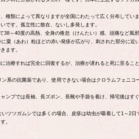
、種類によって異なりますが全国にわたって広く分布してい
多いです。孤立性に散在、ないし多発します。
て38～40度の高熱、全身の倦怠（けんたい）感、頭痛など風
身に粟（あわ）粒ほどの赤い発疹が広がり、刺された部分に近
ができます。
に治療すれば完全に回復するが、治療が遅れると死に至ること
リン系の抗菌薬であり、使用できない場合はクロラムフェニコー
ャンプでは長袖、長ズボン、長靴や手袋を着け、帰宅後はすぐ
ツツガムシでは多くの場合、皮疹は幼虫が吸着して1～2日で
ます。