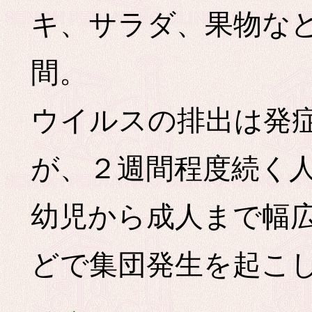
キ、サラダ、果物など
間。
ウイルスの排出は発
が、２週間程度続く
幼児から成人まで幅
どで集団発生を起こ