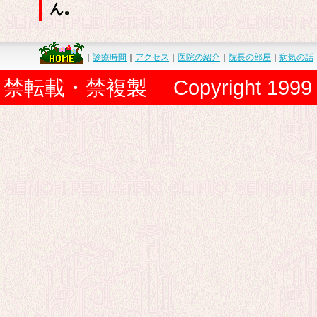
ん。
｜
診療時間
｜
アクセス
｜
医院の紹介
｜
院長の部屋
｜
病気の話
禁転載・禁複製 Copyright 1999 Senoh P