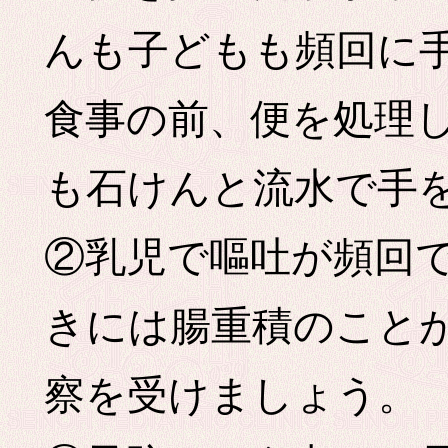
んも子どもも頻回に
食事の前、便を処理
も石けんと流水で手
②乳児で嘔吐が頻回
きには腸重積のこと
察を受けましょう。