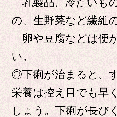
乳製品、冷たいもの
の、生野菜など繊維
卵や豆腐などは便が
い。
◎下痢が治まると、
栄養は控え目でも早
しょう。下痢が長び