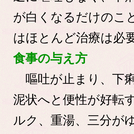
が白くなるだけのこ
はほとんど治療は必
食事の与え方
嘔吐が止まり、下痢
泥状へと便性が好転
ルク、重湯、三分が