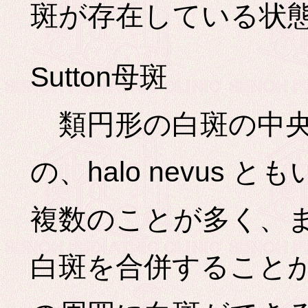
斑が存在している状
Sutton母斑
類円形の白斑の中央
の、halo nevus
複数のことが多く、
白斑を合併すること