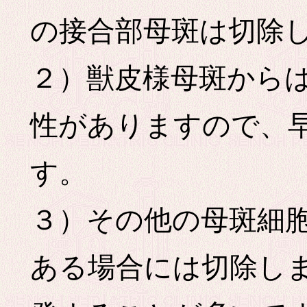
の接合部母斑は切除
２）獣皮様母斑から
性がありますので、
す。
３）その他の母斑細
ある場合には切除し