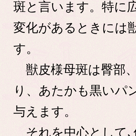
斑と言います。特に
変化があるときには
す。
獣皮様母斑は臀部、
り、あたかも黒いパ
与えます。
それを中心として､