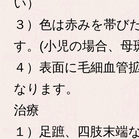
い）
３）色は赤みを帯び
す。(小児の場合、母
４）表面に毛細血管
なります。
治療
１）足蹠、四肢末端