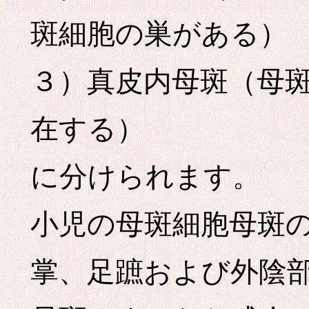
斑細胞の巣がある）
３）真皮内母斑（母
在する）
に分けられます。
小児の母斑細胞母斑
掌、足蹠および外陰