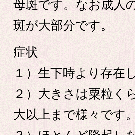
母斑です。なお成人
斑が大部分です。
症状
１）生下時より存在
２）大きさは粟粒く
大以上まで様々です