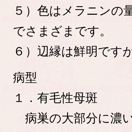
５）色はメラニンの
でさまざまです。
６）辺縁は鮮明です
病型
１．有毛性母斑
病巣の大部分に濃い