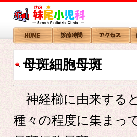
母斑細胞母斑
神経櫛に由来すると
種々の程度に集まっ