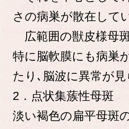
さの病巣が散在して
広範囲の獣皮様母斑
特に脳軟膜にも病巣
たり､脳波に異常が
2．点状集蔟性母斑
淡い褐色の扁平母斑