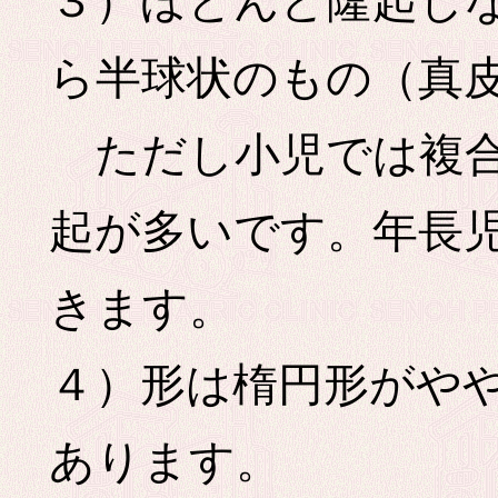
３）ほとんど隆起し
ら半球状のもの（真
ただし小児では複合
起が多いです。年長
きます。
４）形は楕円形がや
あります。