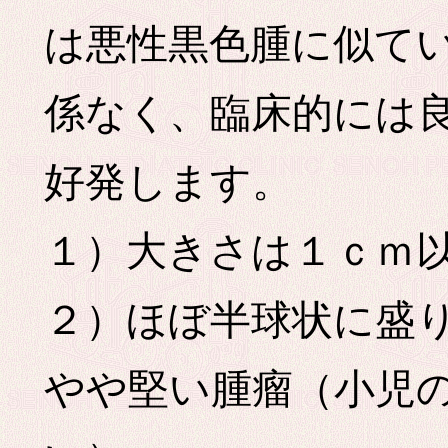
は悪性黒色腫に似て
係なく、臨床的には
好発します。
１）大きさは１ｃｍ
２）ほぼ半球状に盛
やや堅い腫瘤（小児