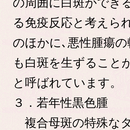
の周囲に白斑ができ
る免疫反応と考えら
のほかに､悪性腫瘍
も白斑を生ずることがあ
と呼ばれています。
３．若年性黒色腫
複合母斑の特殊なタ