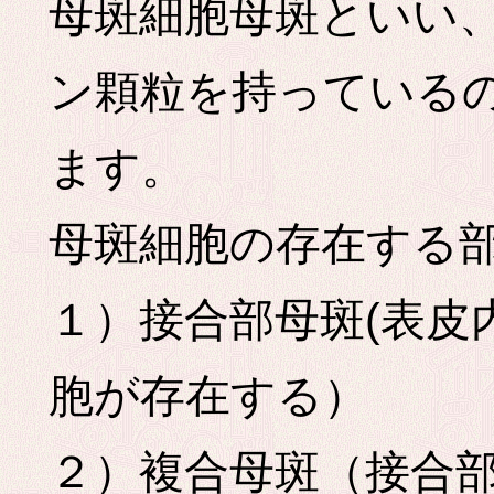
母斑細胞母斑といい
ン顆粒を持っている
ます。
母斑細胞の存在する
１）接合部母斑(表皮
胞が存在する）
２）複合母斑（接合