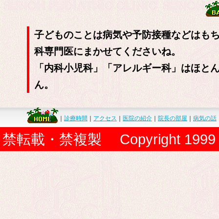
子どものことは病気や予防接種などはも
科専門医にまかせてくださいね。
「内科小児科」「アレルギー科」はほと
ん。
｜
診療時間
｜
アクセス
｜
医院の紹介
｜
院長の部屋
｜
病気の話
禁転載・禁複製 Copyright 1999 Senoh P