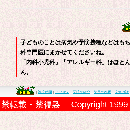
子どものことは病気や予防接種などはも
科専門医にまかせてくださいね。
「内科小児科」「アレルギー科」はほと
ん。
｜
診療時間
｜
アクセス
｜
医院の紹介
｜
院長の部屋
｜
病気の話
禁転載・禁複製 Copyright 1999 Senoh P