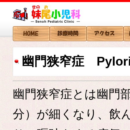
幽門狭窄症 Pyloris
幽門狭窄症とは幽門
分）が細くなり、飲