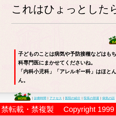
これはひょっとした
子どものことは病気や予防接種などはも
科専門医にまかせてくださいね。
「内科小児科」「アレルギー科」はほと
ん。
｜
診療時間
｜
アクセス
｜
医院の紹介
｜
院長の部屋
｜
病気の話
禁転載・禁複製 Copyright 1999 Senoh P