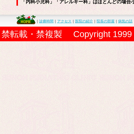
「内科小児科」「アレルギー科」はほとんどの場合
｜
診療時間
｜
アクセス
｜
医院の紹介
｜
院長の部屋
｜
病気の話
禁転載・禁複製 Copyright 1999 Senoh P