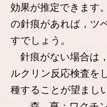
効果が推定できます。
の針痕があれば，ツ
すでしょう。
針痕がない場合は，
ルクリン反応検査を
種することが望まし
森 亨：ワクチン最前