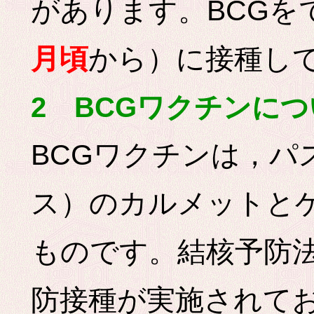
があります。BCGを
月頃
から）に接種し
2 BCGワクチンに
BCGワクチンは，パ
ス）のカルメットと
ものです。結核予防
防接種が実施されて