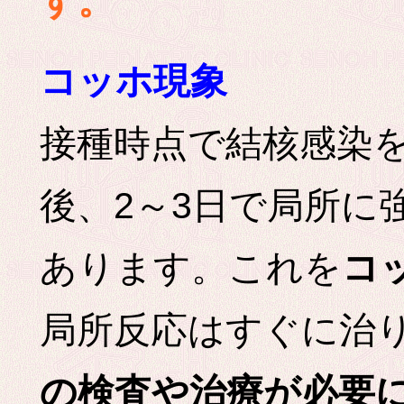
す。
コッホ現象
接種時点で結核感染
後、2～3日で局所に
あります。これを
コ
局所反応はすぐに治
の検査や治療が必要