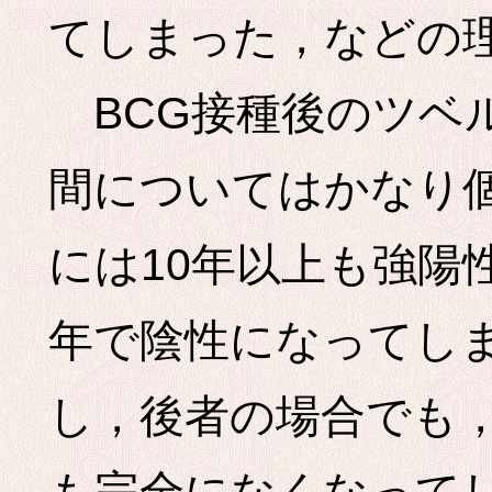
てしまった，などの
BCG接種後のツベ
間についてはかなり
には10年以上も強陽
年で陰性になってし
し，後者の場合でも，