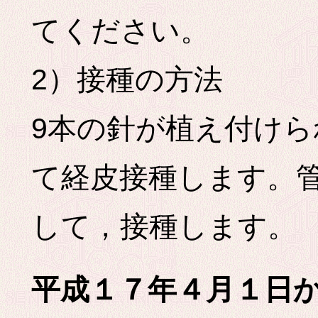
てください。
2）接種の方法
9本の針が植え付け
て経皮接種します。管
して，接種します。
平成１７年４月１日