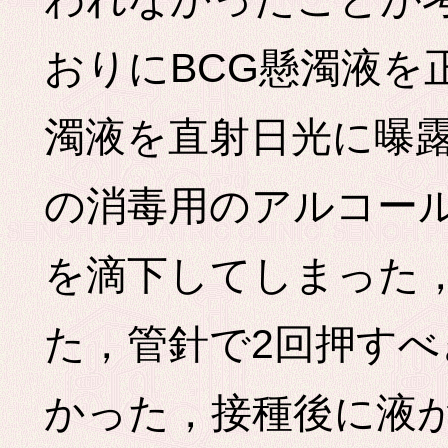
おりにBCG懸濁液を
濁液を直射日光に曝
の消毒用のアルコー
を滴下してしまった
た，管針で2回押すべ
かった，接種後に液