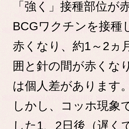
「強く」接種部位が
BCGワクチンを接種
赤くなり、約1～2ヵ
囲と針の間が赤くな
は個人差があります
しかし、コッホ現象で
した1、2日後（遅く