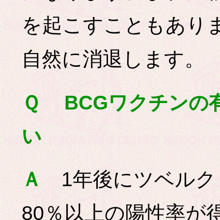
を起こすこともありま
自然に消退します。
Ｑ BCGワクチンの
い
1年後にツベルク
Ａ
80％以上の陽性率が