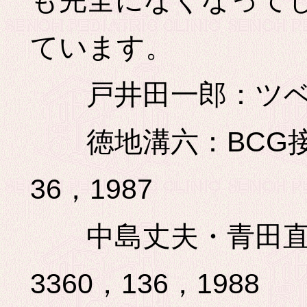
も完全になくなって
ています。
戸井田一郎：ツベルク
徳地溝六：BCG接
36，1987
中島丈夫・青田直
3360，136，1988