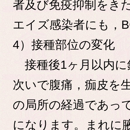
者及び免疫抑制をき
エイズ感染者にも，B
4）接種部位の変化
接種後1ヶ月以内に
次いで腹痛，痂皮を
の局所の経過であって
になります。まれに