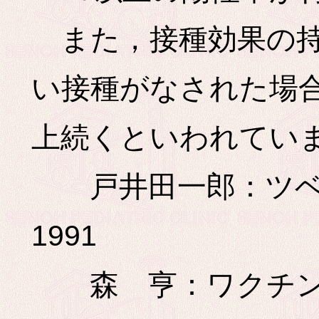
また，接種効果の持
い接種がなされた場合
上続くといわれてい
戸井田一郎：ツベル
1991
森 亨：ワクチン再前