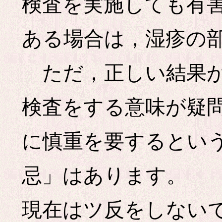
検査を実施しても有
ある場合は，湿疹の
ただ，正しい結果が
検査をする意味が疑
に慎重を要するとい
忌」はあります。
現在はツ反をしない