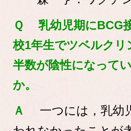
Ｑ 乳幼児期にBCG
校1年生でツベルクリ
半数が陰性になって
か。
一つには，乳幼児
Ａ
われなかったことが