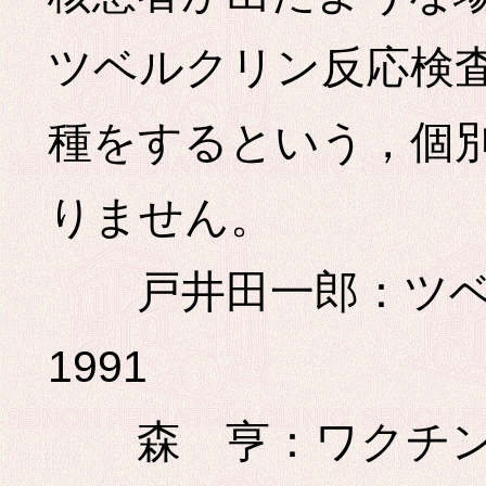
ツベルクリン反応検査
種をするという，個
りません。
戸井田一郎：ツベル
1991
森 亨：ワクチン最前