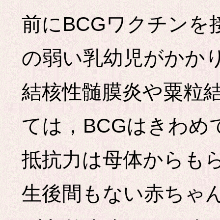
前にBCGワクチンを
の弱い乳幼児がかか
結核性髄膜炎や粟粒
ては，BCGはきわめ
抵抗力は母体からも
生後間もない赤ちゃ