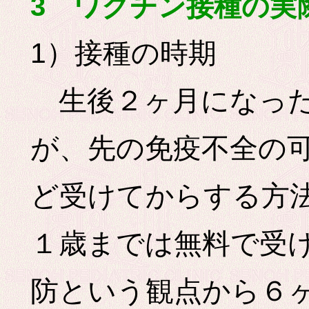
3 ワクチン接種の実
1）接種の時期
生後２ヶ月になった
が、先の免疫不全の
ど受けてからする方
１歳までは無料で受
防という観点から６