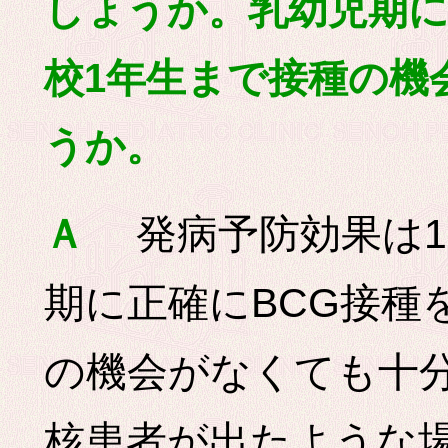
しょうか。乳幼児期に
校1年生まで接種の機
うか。
発病予防効果は1
Ａ
期に正確にBCG接種
の機会がなくても十
核患者が出たような