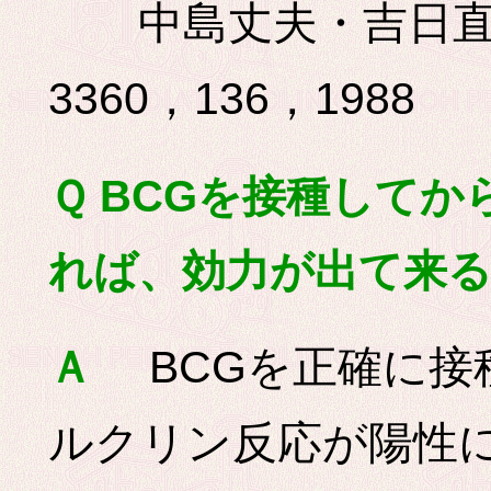
中島丈夫・吉日直
3360，136，1988
Ｑ BCGを接種して
れば、効力が出て来
BCGを正確に接
Ａ
ルクリン反応が陽性