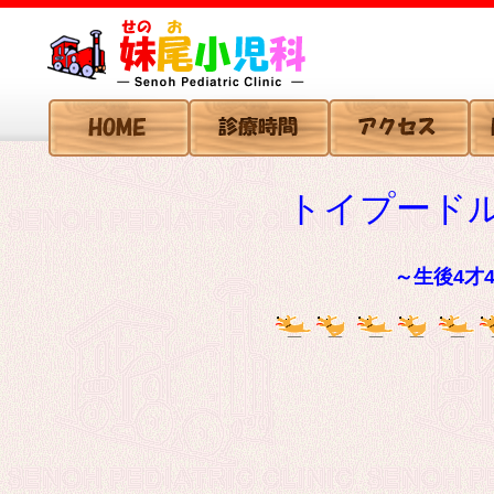
トイプード
～生後4才