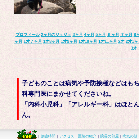
プロフィール
2ヶ月のジュジュ
3ヶ月
4ヶ月
5ヶ月
６ヶ月
７ヶ月
8
ヶ月
1才７ヶ月
1才8ヶ月
1才9ヶ月
1才10ヶ月
1才11ヶ月
2才
2才1ヶ
3才
子どものことは病気や予防接種などはも
科専門医にまかせてくださいね。
「内科小児科」「アレルギー科」はほと
ん。
｜
診療時間
｜
アクセス
｜
医院の紹介
｜
院長の部屋
｜
病気の話