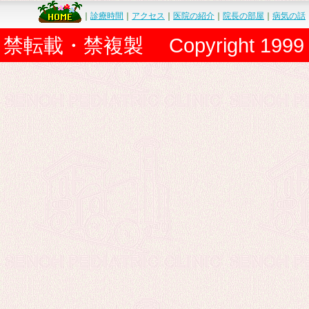
｜
診療時間
｜
アクセス
｜
医院の紹介
｜
院長の部屋
｜
病気の話
禁転載・禁複製 Copyright 1999 Senoh P