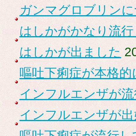
ガンマグロブリンに
はしかがかなり流行
はしかが出ました
20
嘔吐下痢症が本格的
インフルエンザが流
インフルエンザが出
嘔吐下痢症が流行し